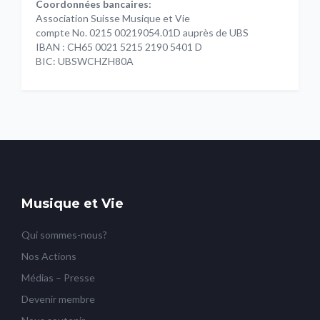
Coordonnées bancaires:
Association Suisse Musique et Vie
compte No. 0215 00219054.01D auprès de UBS
IBAN : CH65 0021 5215 2190 5401 D
BIC: UBSWCHZH80A
Musique et Vie
Qui sommes-nous?
Nos Actions
Médias – Presse
Devenir membre