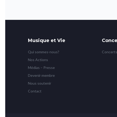
Musique et Vie
Conce
Qui sommes-nous?
Concerts
Nos Actions
Médias – Presse
Devenir membre
Nous soutenir
Contact