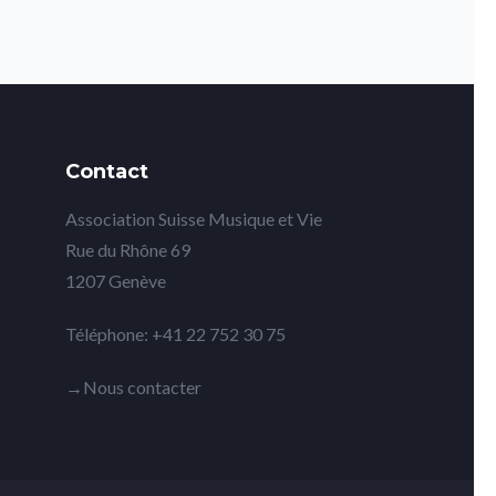
Contact
Association Suisse Musique et Vie
Rue du Rhône 69
1207 Genève
Téléphone: +41 22 752 30 75
→Nous contacter