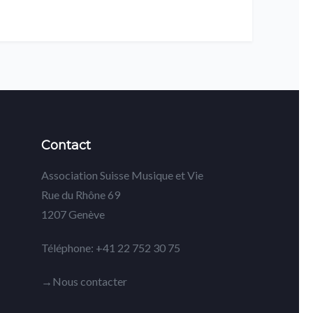
Contact
Association Suisse Musique et Vie
Rue du Rhône 69
1207 Genève
Téléphone: +41 22 752 30 75
→Nous contacter