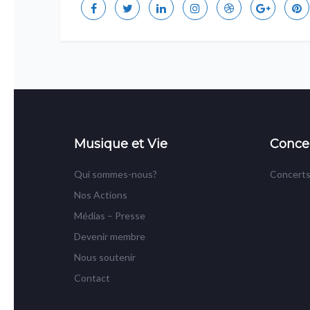
Musique et Vie
Concer
Qui sommes-nous?
Concerts
Nos Actions
Médias – Presse
Devenir membre
Nous soutenir
Contact